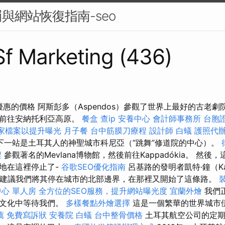
與網站恢復指南-seo
 Sf Marketing (436)
優惠的價格 阿斯彭多（Aspendos）參觀了世界上最好的古老
觀前往安納托利亞高原。
餐盒
查ip
安養中心
會計師事務所
台胞
商家檔案以提升曝光
月子餐
台中筋膜刀療程
設計師
白蟻
護照代
下一站是土耳其人的神聖城市科尼亞（“跳舞”修道院的中心）。
程
參觀著名的Mevlana博物館，然後前往Kappadókia。 然
地在這裡停止了-
谷歌SEO優化指南
呂基路的發明者凱特·鐘（Ka
此他建議我們將其停在城市的北部邊界，在那裡又開始了這條路。
心 單人房
全方位的SEO服務，提升網站曝光度
宜蘭外燴
我們
的文化中等待我們。
多樣餐點外燴選擇
這是一個繁華的世界城市
薦
免費寫訴狀
安養院
白蟻
台中整骨價格
土耳其航空公司的定