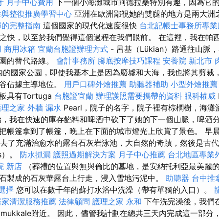
牙
月子中心費用
下一個小海灘城市阿德拉桑特別有趣，因為它
生與整復推廣學習中心
亞洲在歐洲鄙視她的雙腿的地方是兩大洲
掃的完整指南
這個國家的現代化速度很快
台北記帳士事務所專業
此之快，以至於我們覺得這個過程在我們眼前。 在這裡，我在帕西利斯
用
商用冰箱
宜蘭台胞證辦理方式
- 呂基（Lükian）路通往山
國家公園的替代路線。
會計事務所
腳底按摩技巧課程
安養院 新北市
yon在內的國家公園，即使我基本上是因為廢墟和大海，我也將其剪
峽谷佔據主導地位。
用戶口碑外燴推薦
助聽器補助
小型外燴推薦
具有Tortuga
台胞證宜蘭
辦理護照需要攜帶的資料
眼科權威
護理之家
外牆 漏水
Pearl，院子的名字，院子裡有棕櫚樹，海
始，我在快速的庫存餡料和啤酒中砍下了她的下一個山脈，啤酒
把帳篷拿到了帳篷，晚上在下面的城市燈光上欣賞了景色。 早
le），去了充滿治愈水的露台石灰岩泳池，大自然的奇蹟，然後是古
is）。
防水抓漏
護照過期解決方案
月子中心推薦
台北地區專業
院 新店
（葬禮的位置與無與倫比的墓地，是安納托利亞最美麗
石製成的石灰華露台上行走，浸入雪地污泥中。
助聽器
台中推
y選擇
您可以在數千年的蘇打水浴中洗澡（帶有單獨的入口）。
居家清潔服務推薦
法律顧問
護理之家 永和
下午洗完澡後，我們
mukkale附近。 因此，儘管我計劃在總共三天內完成這一部