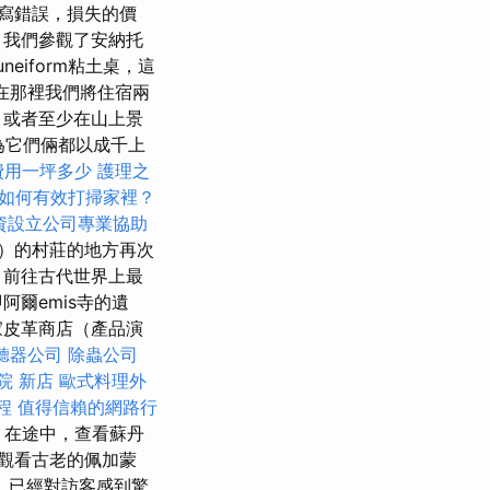
寫錯誤，損失的價
，我們參觀了安納托
neiform粘土桌，這
，在那裡我們將住宿兩
，或者至少在山上景
為它們倆都以成千上
費用一坪多少
護理之
如何有效打掃家裡？
資設立公司專業協助
n）的村莊的地方再次
，前往古代世界上最
爾emis寺的遺
家皮革商店（產品演
聽器公司
除蟲公司
院 新店
歐式料理外
程
值得信賴的網路行
 在途中，查看蘇丹
觀看古老的佩加蒙
，已經對訪客感到驚