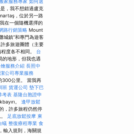
搬家服務專家
如何選
 但是，我不想錯過盧克
artaş，位於另一路
，我在一個隨機選擇的
網路行銷策略
Mount
海灘城鎮”和專門為遊客
許多旅遊團體（主要
準備程度各不相同。
台
易的地形，但我也遇
外燴服務介紹
長照中
潔公司專業服務
300公里。 當我再
訓班
貨運公司
墊下巴
參考表
基隆台胞證申
ayırı。
逢甲放鬆
束的，許多旅程仍然停
息。
足底放鬆按摩
柬
白蟻
整復療程專業
食
，輸入規則，海關規