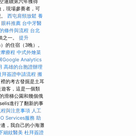
航空連續第六年獲得
險，現場參賽者，可
觀。
西屯肩頸放鬆
養
眼科推薦
台中牙醫
的條件與流程
台北
城鎮之一。
提升
a）的住宿（3晚）。
按摩療程
中式外燴菜
oogle Analytics
用
高雄的台胞證辦理
杜拜簽證申請流程
搬
這裡的考古發掘是土耳
要是遊客，這是一個類
的滑梯公園和幾個俄
elis進行了翻新的事
流程與注意事項
人工
 Services服務
助
旁邊，我自己的小海灘
下細紋醫美
杜拜簽證