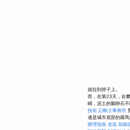
袋拉到脖子上。
而，在第23天，在
峭，泥土的鵝卵石不
技術
記帳士事務所
邊是城市底部的羅馬
辦理指南
老鼠
助聽