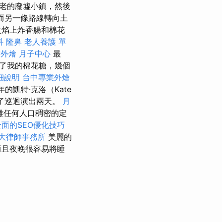
老的廢墟小鎮，然後
而另一條路線轉向土
火焰上炸香腸和棉花
科
隆鼻
老人養護 單
竹外燴
月子中心
最
了我的棉花糖，幾個
細說明
台中專業外燴
的凱特·克洛（Kate
隨了巡迴演出兩天。
月
離任何人口稠密的定
全面的SEO優化技巧
大律師事務所
美麗的
而且夜晚很容易將睡