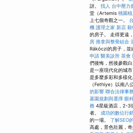
訝。
找人
台中壓力
堂（Artemis
桃園植
上七個奇觀之一。
機
護理之家 新店
殺
的房子。 走得更遠，我
房
推拿與整骨結合
Rákóczi的房
申請
醫美診所
茶會
們後悔，然後參觀白
是一座現代化的城市
是多麼多彩和多樣
（Fethiye）以
的影響
聯合法律事
墓園規劃與選擇
眼
務
4星級酒店，2-
者。
成功的數位行
的一場。
了解SEO
高處，景色壯麗，奇