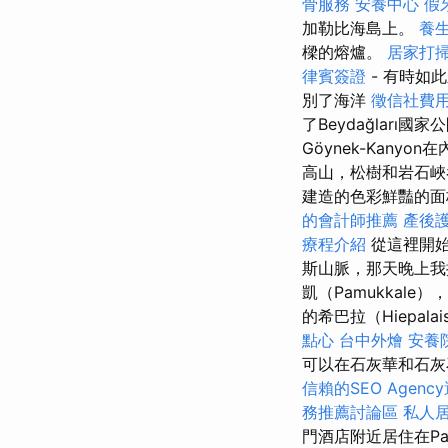
骨服務
安養中心
假
加勒比海島上。
養
樑的熔爐。
居家打
律賓簽證
- 有時如
別了海洋
徵信社費
了Beydağları
Göynek-Kan
高山，松樹和岩石
建造的色彩鮮豔的面板
的會計師推薦
產後
療程介紹
從這裡開
斯山脈，那天晚上我
凱（Pamukka
的希巴拉（Hiepala
點心
台中外燴
安養
可以在石灰華和石灰
信賴的SEO Agenc
務推薦討論區
私人
門酒店附近居住在Pa