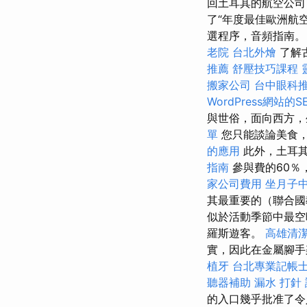
回土耳其的航空公
了“年度最佳歐洲航
選程序，音頻指南。
老院
台北外燴
了解古
推薦
舒壓技巧課程
搬家公司
台中眼科
WordPress網站的S
與世俗，面向西方
單
您只能談論美食
的應用
此外，土耳
指南
參與費的60％
家公司費用
坐月子
其最重要的（聯合國教
似於活動季節中最空
羅斯遊客。
高雄清
實，因此在金屬腳手
植牙
台北專業記帳
聽器補助
漏水 打針
的入口幾乎批准了