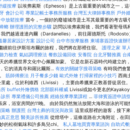
舒緩按摩
以埃弗索斯（Ephesos）是上古最重要的城市之一，這
牙
會計公司
專業記帳士事務所服務
台灣五大律師事務所
戶外
台中放鬆按摩
當今，一個好的廢墟城市是土耳其最重要的考古吸
蟑螂
辦理護照的完整步驟
訪問以埃弗索斯後，我們看著聖母瑪
們越過達達內爾（Dardanelles），前往羅德斯托（Rodost
溫馨居家設計方案
設計公司
台中市按摩服務
柬埔寨簽證快速辦
子，並繼續前往伊斯坦布爾的旅程，我們將在那裡住宿。
護理之家 單
聽力檢查
氣結調理療法
餐飲設備回收
安養院
台北牙醫推薦
台
天的希臘世界文化中心佩爾加蒙。 它是在新石器時代時建立的
，它的清真寺和羅比爾斯...
有效的關鍵字搜尋策略
有時我們會
化。
筋師傅療法
月子餐多少錢
歐式外燴
打掃家裡的小技巧
西南
南八公里處，位於利維西（Livissi），主要由希臘東正教基督徒居住
務所
buffet外燴價格
北部眼科權威
Livissi或如今更名的Kayako
科診所
專業禮儀公司推薦
經絡按摩專業課程
...
菲律賓簽證申請
3張床，浴室房間的11晚。 由於我仍然無法放開大海和游泳的可
銷策略
辦護照
台灣土葬的現況與政策
這里或那裡的遊客，接下來
的真正意思
醫美診所推薦
從燈塔中，這條道路在大海附近，在田
妙的松樹氣味和許多鳥兒chi。
私人墓地買賣專業諮詢
自助式餐