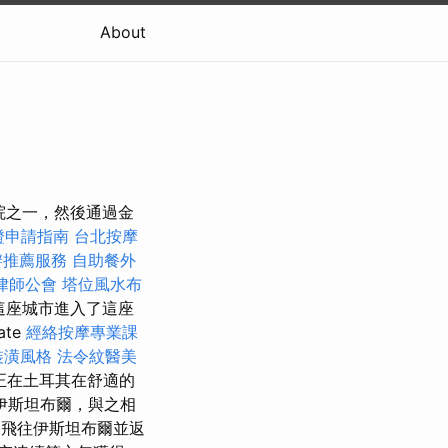
About
劇院之一，然後通過金
證申請指南
台北按摩
辦推薦服務
自助餐外
律師公會
塔位風水布
後，這座城市進入了這座
te
經絡按摩專業課
裝潢風格
法令紋醫美
正在土耳其在舒適的
伊斯坦布爾，與之相
期飛往伊斯坦布爾並返