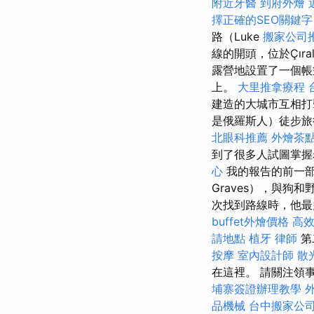
附近牙醫
到府外燴
擇正確的SEO關鍵字
路（Luke
搬家公司
線的開頭，位於Çıra
露營地設置了一個帳篷
上。
大里推拿療程
建造的大城市互相
是俄羅斯人）徒步旅
北眼科推薦
外燴茶
到了很多人試圖掌握
心
我的報告的前一部
Graves），與狗
次找到路線時，他最
buffet外燴價格
高
請地點
植牙
律師
第
按摩
室內設計師
散
在這裡。 請關注領
埔寨簽證辦理教學
品機械
台中搬家公