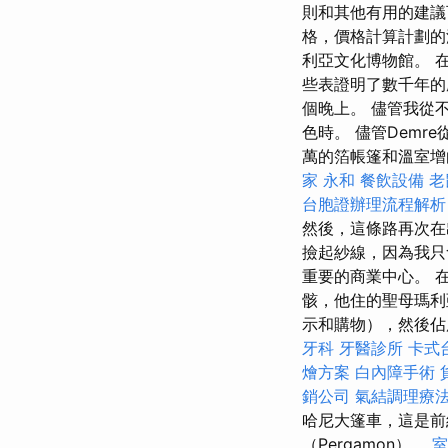
則和其他有用的建
格，價格計算計劃的
利亞文化博物館。 在這
些表證明了數千年的歷
個晚上。 儘管我從
色時。 儘管Dem
萬的箔帳篷和溫室增
家 永和
餐飲設備
老
台胞證辦理流程解
然後，這條路再次在
撿起紗線，因為我只
重要的商業中心。 
骸，他住的聖母瑪利
示和購物），然後佔
牙科
牙醫診所
卡式
燴方案
白內障手術
銷公司
氣結調理療
哈尼大篷車，這是前
（Pergamon）。
室