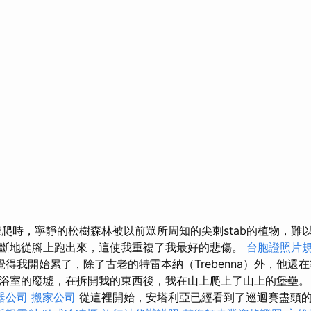
攀爬時，寧靜的松樹森林被以前眾所周知的尖刺stab的植物，難
斷地從腳上跑出來，這使我重複了我最好的悲傷。
台胞證照片
覺得我開始累了，除了古老的特雷本納（Trebenna）外，他還
浴室的廢墟，在拆開我的東西後，我在山上爬上了山上的堡壘
器公司
搬家公司
從這裡開始，安塔利亞已經看到了巡迴賽盡頭