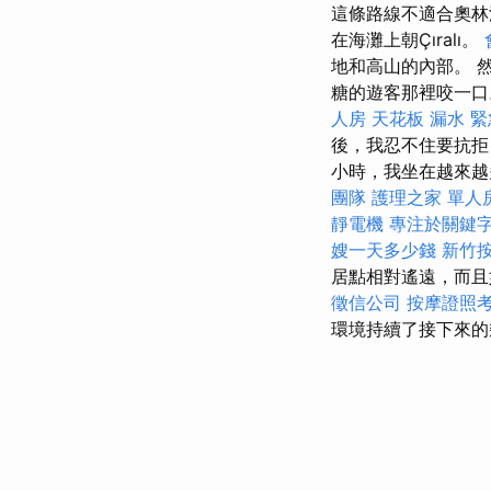
這條路線不適合奧林
在海灘上朝Çıralı。
地和高山的內部。 
糖的遊客那裡咬一
人房
天花板 漏水 
後，我忍不住要抗拒
小時，我坐在越來越
團隊
護理之家 單人
靜電機
專注於關鍵
嫂一天多少錢
新竹
居點相對遙遠，而且
徵信公司
按摩證照
環境持續了接下來的