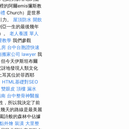
裡的阿爾emis彌斯教
婚禮
Church）是世界
引力。
屋頂防水
開飲
利亞一生的最後幾年
o）。
老人養護 單人
理教學
我們參觀
人房
台中台胞證快速
南搬家公司
lawyer
我
，但今天伊斯坦布爾
驚訝地發現人類文化
土耳其位於菲西耶
。
HTML基礎對SEO
y
雙眼皮
頂樓 漏水
指南
台中整骨神醫服
能性，所以我決定了前
幾天的路線是最美麗
園詩般的森林中佔據
點外燴
裝潢
大里整