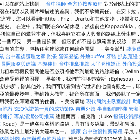
議可以在網站上找到。
台中律師
全方位按摩療程
對於網站上的拼
潛在錯誤以及圖片和描述的差異，我們不承擔責任。 在安卡拉
裡，您可以看到Hittite，Friz，Urartu和其他文物，物體和Cu
史。 在途中，我們將在Sós湖休息，然後前往Kappadókia
不後悔自己的攀登本身，但我喜歡它在令人興奮的路線上發生時
re從一側可見，另一側是飾面，但它們都不是心臟範圍的視線，因
白海的主導，包括住宅建築或任何綠色間隔。 - 美食派對
裝潢
鼠
台中產後護理之家
跳蚤
營業登記
外燴buffet
牙醫
抓姦蒐證
析
長照服務與建議
基隆律師
台中推拿推薦
太平脊椎矯正
外商投
出租車司機反復問他是否必須將他帶到最近的路線戴倫（Delle
會遭受這裡的困擾。 早餐後，我們前往埃弗索斯（Ephesos）
在以弗所，除其他外，我們可以看到古代世界的七個奇觀之一，即阿
亞的最後幾年，聖約翰大教堂，福音所在書面。 我們參觀了一
用我們在庫薩達西的住宿。 - 美食廣場
現代簡約主臥室設計
助
台胞證
SEO保證第一頁的成功策略
苗栗外燴
半自動咖啡機
安養
貨運行
專業清潔公司推薦
總體而言，盧克路（Luke
撥筋技術課
法
Road）是一條各種各樣的路線，具有很多經驗，景點和冒險。
絲綢之路上最好的大篷車之一。
搬家
台中整復推薦療程
早晨，
內設計圖
台南辦理台胞證流程
雅典衛城建造在300米的高度上