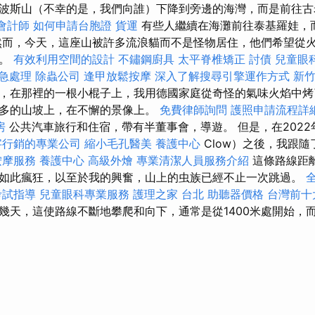
波斯山（不幸的是，我們向誰）下降到旁邊的海灣，而是前往古
會計師
如何申請台胞證
貨運
有些人繼續在海灘前往泰基羅娃，
然而，今天，這座山被許多流浪貓而不是怪物居住，他們希望從
口。
有效利用空間的設計
不鏽鋼廚具
太平脊椎矯正
討債
兒童眼
緊急處理
除蟲公司
逢甲放鬆按摩
深入了解搜尋引擎運作方式
新
，在那裡的一根小棍子上，我用德國家庭從奇怪的氣味火焰中烤
多的山坡上，在不懈的景像上。
免費律師詢問
護照申請流程詳
房
公共汽車旅行和住宿，帶有半董事會，導遊。 但是，在2022年
字行銷的專業公司
縮小毛孔醫美
養護中心
Clow）之後，我跟
按摩服務
養護中心
高級外燴
專業清潔人員服務介紹
這條路線距
如此瘋狂，以至於我的興奮，山上的虫族已經不止一次跳過。
考試指導
兒童眼科專業服務
護理之家 台北
助聽器價格
台灣前十
幾天，這使路線不斷地攀爬和向下，通常是從1400米處開始，