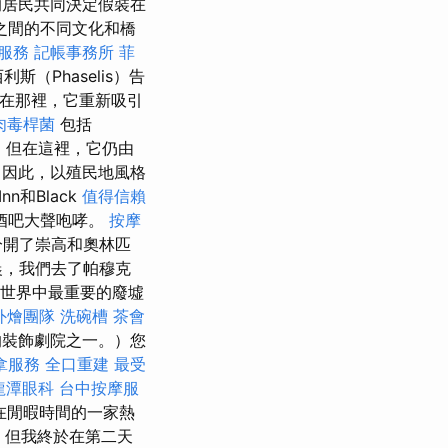
的居民共同決定假裝在
之間的不同文化和橋
服務
記帳事務所
菲
（Phaselis）告
脈，在那裡，它重新吸引
肉毒桿菌
包括
裁，但在這裡，它仍由
因此，以殖民地風格
Inn和Black
值得信賴
灘酒吧大聲咆哮。
按摩
分開了崇高和奧林匹
晨，我們去了帕穆克
代世界中最重要的廢墟
外燴團隊
洗碗槽
茶會
的裝飾劇院之一。）您
拿服務
全口重建
最受
龍潭眼科
台中按摩服
在閒暇時間的一家熱
分，但我終於在第二天