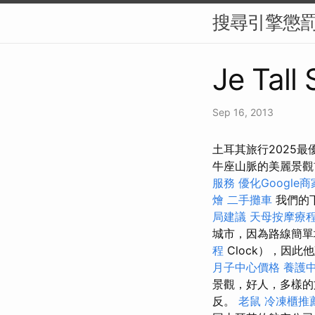
搜尋引擎懲罰
Je Tall
Sep 16, 2013
土耳其旅行2025最
牛座山脈的美麗景
服務
優化Google
燴
二手攤車
我們的
局建議
天母按摩療
城市，因為路線簡單
程
Clock），因
月子中心價格
養護中
景觀，好人，多樣
反。
老鼠
冷凍櫃推