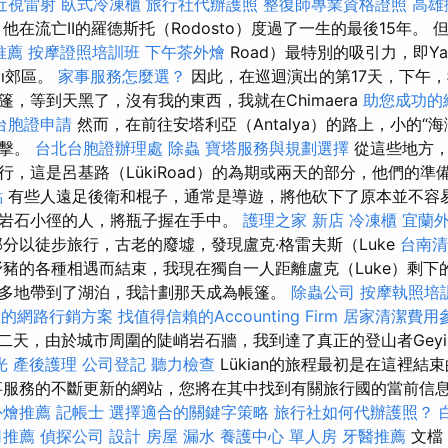
近視雷射
臥式冷凍櫃
旅行社代辦護照
整復師專業資格證照
高雄
他在流亡II的羅德斯托（Rodosto）度過了一生的最後15年。
推薦
按摩證照培訓班
下午茶外燴
Road）最特別的吸引力，即Yan
lı郊區。
家事服務怎麼選？
因此，在巡迴演出的第17天，下午
，等到天黑了，沒有我的東西，我就在Chimaera
助您成功的
台胞證申請
然而，在前往安塔利亞（Antalya）的路上，小的“
打擊。
台北台胞證辦理處
除蟲
寶塔服務與規劃選擇
從這些地方，
行，這是呂基路（LükiRoad）的為期或兩天的部分，他們的
點
有些人遠足後衛和棍子，通常是導遊，將他砍下了原本並不容
岩石小徑的人，將瓶子握在手中。
護理之家 新店
冷凍櫃
宜蘭
分以徒步旅行，古老的廢墟，發現盧克·格雷夫斯（Luke
台南清
和野豬的各種相遇而結束，我現在獨自一人距離盧克（Luke）剩下的
多地帶到了湖泊，我計劃那天成為帳篷。
除蟲公司
按摩執照培
效的網路行銷方案
找值得信賴的Accounting Firm
居家清潔費用
二天，由於城市周圍的陡峭岩石牆，我到達了真正的登山者Geyikb
光
產後護理
公司登記
聽力檢查
Lükian的旅程最初是在這裡結
事服務的不斷更新的網站，您將在其中找到有關旅行國的當前信
外燴推薦
記帳士
選擇適合的關鍵字策略
旅行社如何代辦護照？
司推薦
偵探公司
設計
房屋 漏水
養護中心 單人房
牙醫推薦
文檔