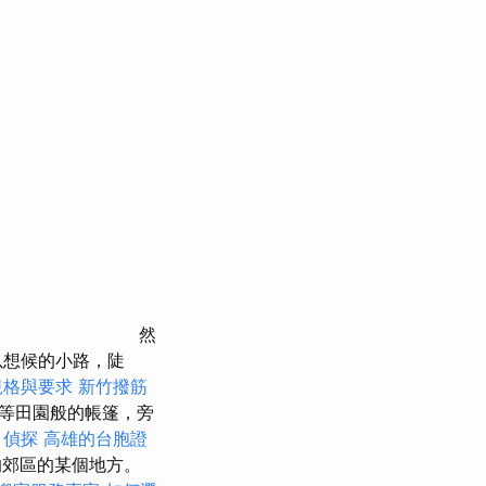
然
以想候的小路，陡
規格與要求
新竹撥筋
在等田園般的帳篷，旁
。
偵探
高雄的台胞證
的郊區的某個地方。